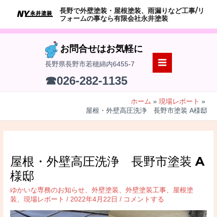
コ
長野で外壁塗装・屋根塗装、雨漏りなど工事/リ
ン
フォームの事なら有限会社永井塗装
テ
ン
お問合せはお気軽に
ツ
長野県長野市若穂綿内6455-7
へ
MAIN
☎026-282-1135
ス
MENU
キ
ホーム
現場レポート
ッ
屋根・外壁高圧洗浄 長野市塗装 A様邸
プ
屋根・外壁高圧洗浄 長野市塗装 A
様邸
ゆかいな専務のお知らせ
、
外壁塗装
、
外壁塗装工事
、
屋根塗
装
、
現場レポート
/
2022年4月22日
/
コメントする