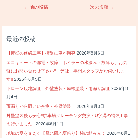
投
←
前の投稿
次の投稿
→
稿
ナ
ビ
ゲ
最近の投稿
ー
シ
【擁壁の修繕工事】擁壁に車が衝突
2026年8月6日
ョ
エコキュートの漏電・故障 ボイラーの水漏れ・故障も、お気
ン
軽にお問い合わせ下さい‼ 弊社、専門スタッフがお伺いしま
す‼
2026年8月5日
ドローン現地調査 外壁塗装・屋根塗装・雨漏り調査
2026年8
月4日
雨漏りから雨どい交換・外壁塗装
2026年8月3日
外壁塗装後も安心‼駐車場グレーチング交換・U字溝の補強工事
も行いました‼
2026年8月1日
地域の夏を支える【犀北団地夏祭り】櫓の組み立て
2026年8月1