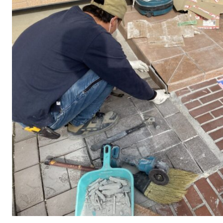
仮
設
足
場
組
立