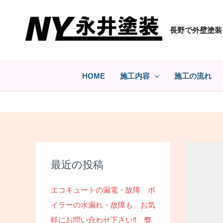
コ
ン
長野で外壁塗装
テ
ン
ツ
へ
HOME
施工内容
施工の流れ
ス
キ
ッ
プ
最近の投稿
エコキュートの漏電・故障 ボ
イラーの水漏れ・故障も、お気
軽にお問い合わせ下さい‼ 弊