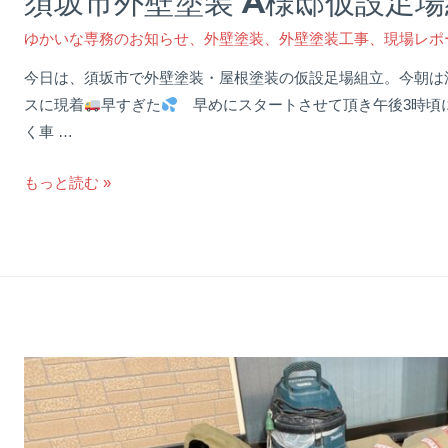
須坂市外壁塗装 A様邸仮設足
ゆかいな専務のお知らせ
、
外壁塗装
、
外壁塗装工事
、
現場レポ
今日は、須坂市で外壁塗装・屋根塗装の仮設足場組立。今朝は
スに現着
早すぎた
早めにスタートさせて頂き午後3時頃
く車 …
須
もっと読む »
坂
市
外
壁
塗
装
A
様
邸