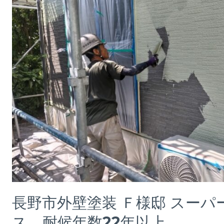
長野市外壁塗装 Ｆ様邸 スー
ス 耐候年数22年以上