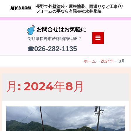
コ
長野で外壁塗装・屋根塗装、雨漏りなど工事/リ
ン
フォームの事なら有限会社永井塗装
テ
ン
お問合せはお気軽に
ツ
長野県長野市若穂綿内6455-7
へ
MAIN
☎026-282-1135
ス
MENU
キ
ホーム
2024年
8月
ッ
プ
月:
2024年8月