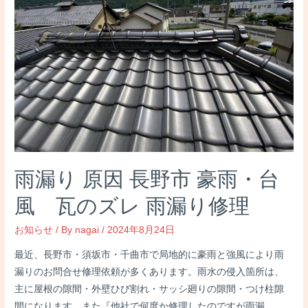
雨漏り 原因 長野市 豪雨・台
風 瓦のズレ 雨漏り修理
お知らせ
/ By
nagai
/
2024年8月24日
最近、長野市・須坂市・千曲市で局地的に豪雨と強風により雨
漏りのお問合せ修理依頼が多くあります。雨水の侵入箇所は、
主に屋根の隙間・外壁ひび割れ・サッシ廻りの隙間・つけ柱隙
間になります。また『他社で何度か修理したのですが雨漏 …