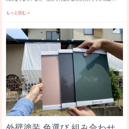
雨
もっと読む »
漏
り
原
因
長
野
市
豪
雨・
台
風
瓦
の
ズ
レ
外壁塗装 色選び 組み合わせ
雨