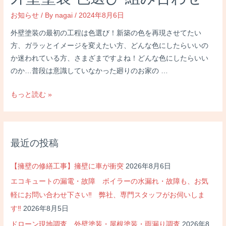
漏
お知らせ
/ By
nagai
/
2024年8月6日
り
外壁塗装の最初の工程は色選び！新築の色を再現させてたい
修
方、ガラッとイメージを変えたい方、どんな色にしたらいいの
理
か迷われている方、さまざまですよね！どんな色にしたらいい
のか…普段は意識していなかった廻りのお家の …
外
もっと読む »
壁
塗
装
最近の投稿
色
選
【擁壁の修繕工事】擁壁に車が衝突
2026年8月6日
び
エコキュートの漏電・故障 ボイラーの水漏れ・故障も、お気
組
軽にお問い合わせ下さい‼ 弊社、専門スタッフがお伺いしま
み
合
す‼
2026年8月5日
わ
ドローン現地調査 外壁塗装・屋根塗装・雨漏り調査
2026年8