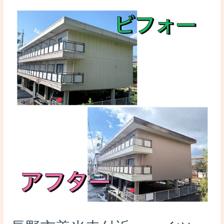
市
浅
川
ア
パ
ー
ト
様
2
棟
同
時
施
工
中