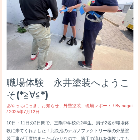
1
階
壁
ダ
ブ
ル
ト
ー
ン
仕
職場体験 永井塗装へようこ
上
げ
そ(*≧∀≦*)
あやっちにっき
、
お知らせ
、
外壁塗装
、
現場レポート
/ By
nagai
/
2025年7月12日
10日・11日の2日間で、三陽中学校の2年生、男子2名が職場体
験に来てくれました！北長池のナガノファクトリー様の外壁塗
装工事が丁度始まったばかりなので、施工の流れを体験しても