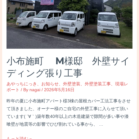
壁
塗
装
工
事
屋
根
小布施町 M様邸 外壁サイ
施
工
ディング張り工事
あやっちにっき
、
お知らせ
、
外壁塗装
、
外壁塗装工事
、
現場レ
ポート
/ By
nagai
/
2026年5月16日
昨年の夏に小布施町アパート様3棟の屋根カバー工法工事をさせ
て頂きました、オーナー様のご自宅の外壁工事に入らせて頂い
ています( ´∀｀)築年数40年以上の木造建築で隙間が多い事や漆
喰壁が地震等の影響でひび割れている事から、 …
小
もっと読む »