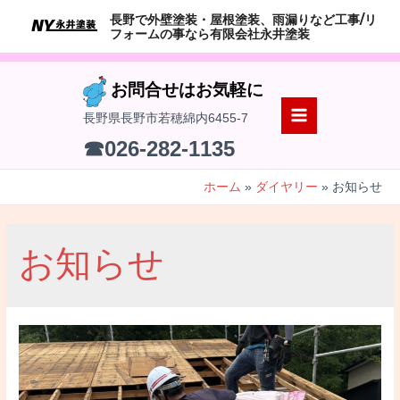
コ
長野で外壁塗装・屋根塗装、雨漏りなど工事/リ
ン
フォームの事なら有限会社永井塗装
テ
ン
お問合せはお気軽に
ツ
長野県長野市若穂綿内6455-7
へ
MAIN
☎026-282-1135
ス
MENU
キ
ホーム
ダイヤリー
お知らせ
ッ
プ
お知らせ