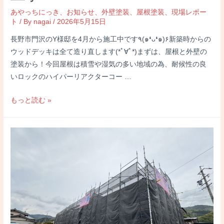
事
あやっちにっき
、
お知らせ
、
外壁塗装
、
屋根塗装
、
現場レポー
ト
/ By
nagai
/
2026年5月15日
長野市門沢のY様邸を4月から施工中です٩(๑❛ᴗ❛๑)۶新築時からの
ウッドデッキは全て造り直します(*ﾟ∀ﾟ*)まずは、屋根と外壁の
塗装から！今回屋根は積雪や湿気の多い地域の為、耐候性の良
いロックのハイパーリアクターコー …
長
もっと読む »
野
市
門
沢
ロ
グ
ハ
ウ
ス