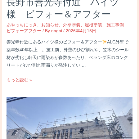
長野市善光寺付近 ハイツ
様 ビフォー＆アフター
あやっちにっき
、
お知らせ
、
外壁塗装
、
屋根塗装
、
施工事例
ビフォーアフター
/ By
nagai
/
2026年4月15日
善光寺付近にあるハイツ様のビフォー＆アフター
ALC外壁で
築年数40年以上…。施工前、外壁のひび割れや、笠木のシール
材が劣化し軒天に雨染みが多数あったり、ベランダ床のコンク
リートがひび割れ雨漏りが発注してい …
長
もっと読む »
野
市
善
光
寺
付
近