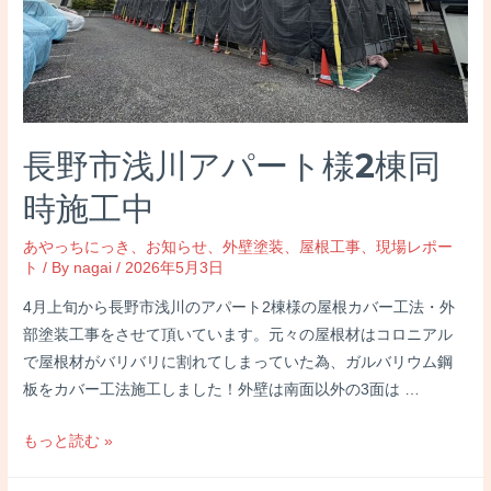
塗
装
工
事
長野市浅川アパート様2棟同
時施工中
あやっちにっき
、
お知らせ
、
外壁塗装
、
屋根工事
、
現場レポー
ト
/ By
nagai
/
2026年5月3日
4月上旬から長野市浅川のアパート2棟様の屋根カバー工法・外
部塗装工事をさせて頂いています。元々の屋根材はコロニアル
で屋根材がバリバリに割れてしまっていた為、ガルバリウム鋼
板をカバー工法施工しました！外壁は南面以外の3面は …
長
もっと読む »
野