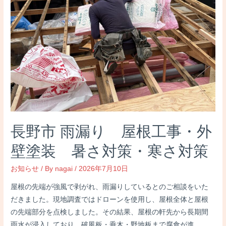
長野市 雨漏り 屋根工事・外
壁塗装 暑さ対策・寒さ対策
お知らせ
/ By
nagai
/
2026年7月10日
屋根の先端が強風で剥がれ、雨漏りしているとのご相談をいた
だきました。現地調査ではドローンを使用し、屋根全体と屋根
の先端部分を点検しました。その結果、屋根の軒先から⾧期間
雨水が浸入しており、破風板・垂木・野地板まで腐食が進 …