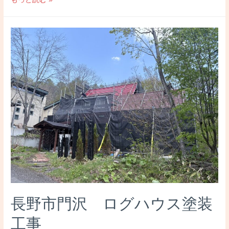
布
施
町
M
様
邸
外
壁
サ
イ
デ
ィ
ン
グ
張
長野市門沢 ログハウス塗装
り
工
工事