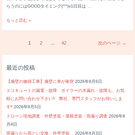
らうのにはGOODタイミング(^^)v1日目は …
職
もっと読む »
場
体
投
験
1
2
…
42
次のページ
→
稿
永
の
井
ペ
塗
最近の投稿
ー
装
ジ
へ
【擁壁の修繕工事】擁壁に車が衝突
2026年8月6日
送
よ
エコキュートの漏電・故障 ボイラーの水漏れ・故障も、お気
り
う
軽にお問い合わせ下さい‼ 弊社、専門スタッフがお伺いしま
こ
す‼
2026年8月5日
そ
ドローン現地調査 外壁塗装・屋根塗装・雨漏り調査
2026年8
(*≧∀≦*)
月4日
雨漏りから雨どい交換・外壁塗装
2026年8月3日