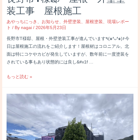
策・
装工事 屋根施工
寒
あやっちにっき
、
お知らせ
、
外壁塗装
、
屋根塗装
、
現場レポー
さ
ト
/ By
nagai
/
2026年5月23日
対
策
長野市T様邸、屋根・外壁塗装工事が進んでいます٩(๑❛ᴗ❛๑)۶今
日は屋根施工の流れをご紹介します！屋根材はコロニアル。北
面は特にコケやカビが発生していますが、数年前に一度塗装を
されている事もあり状態的には良し&#x1f …
長
もっと読む »
野
市
T
様
邸
屋
根・
外