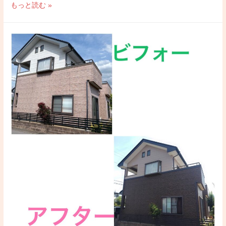
デ
もっと読む »
ジ
ラ
ボ
様
本
社
ビ
ル
（東
京）
施
工
中