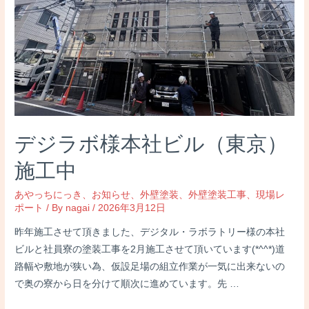
ハ
イ
ツ
様
ビ
フ
ォ
ー
デジラボ様本社ビル（東京）
＆
ア
施工中
フ
あやっちにっき
、
お知らせ
、
外壁塗装
、
外壁塗装工事
、
現場レ
タ
ポート
/ By
nagai
/
2026年3月12日
ー
昨年施工させて頂きました、デジタル・ラボラトリー様の本社
ビルと社員寮の塗装工事を2月施工させて頂いています(*^^*)道
路幅や敷地が狭い為、仮設足場の組立作業が一気に出来ないの
で奥の寮から日を分けて順次に進めています。先 …