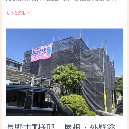
長
もっと読む »
野
市
雨
漏
り
屋
根
工
事・
外
壁
塗
装
暑
さ
長野市T様邸 屋根・外壁塗
対