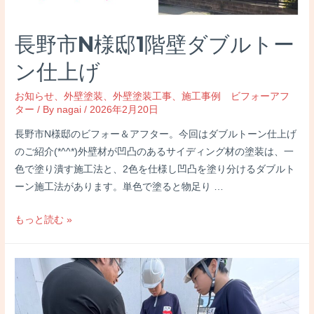
長野市N様邸1階壁ダブルトー
ン仕上げ
お知らせ
、
外壁塗装
、
外壁塗装工事
、
施工事例 ビフォーアフ
ター
/ By
nagai
/
2026年2月20日
長野市N様邸のビフォー＆アフター。今回はダブルトーン仕上げ
のご紹介(*^^*)外壁材が凹凸のあるサイディング材の塗装は、一
色で塗り潰す施工法と、2色を仕様し凹凸を塗り分けるダブルト
ーン施工法があります。単色で塗ると物足り …
長
もっと読む »
野
市
N
様
邸