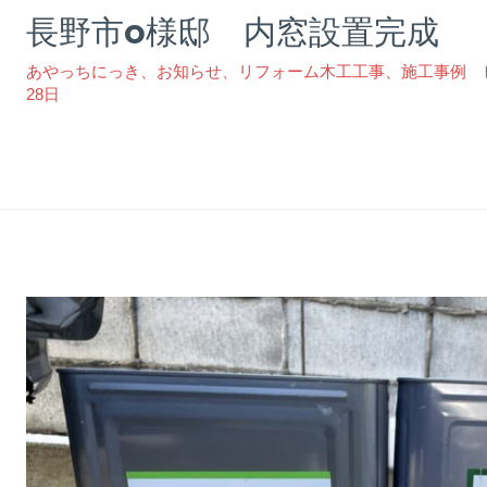
長野市o様邸 内窓設置完成
あやっちにっき
、
お知らせ
、
リフォーム木工工事
、
施工事例 
28日