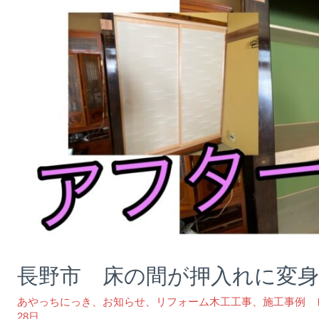
長野市 床の間が押入れに変身⁉
あやっちにっき
、
お知らせ
、
リフォーム木工工事
、
施工事例 
28日