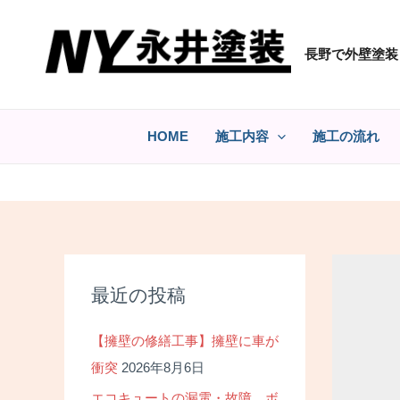
コ
ン
長野で外壁塗装
テ
ン
ツ
へ
HOME
施工内容
施工の流れ
ス
キ
ッ
プ
最近の投稿
【擁壁の修繕工事】擁壁に車が
衝突
2026年8月6日
エコキュートの漏電・故障 ボ