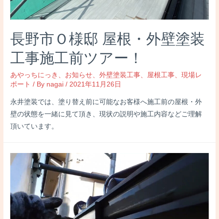
長野市Ｏ様邸 屋根・外壁塗装
工事施工前ツアー！
あやっちにっき
、
お知らせ
、
外壁塗装工事
、
屋根工事
、
現場レ
ポート
/ By
nagai
/
2021年11月26日
永井塗装では、塗り替え前に可能なお客様へ施工前の屋根・外
壁の状態を一緒に見て頂き、現状の説明や施工内容などご理解
頂いています。