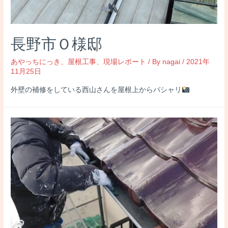
長野市Ｏ様邸
あやっちにっき
、
屋根工事
、
現場レポート
/ By
nagai
/
2021年
11月25日
外壁の補修をしている西山さんを屋根上からパシャリ