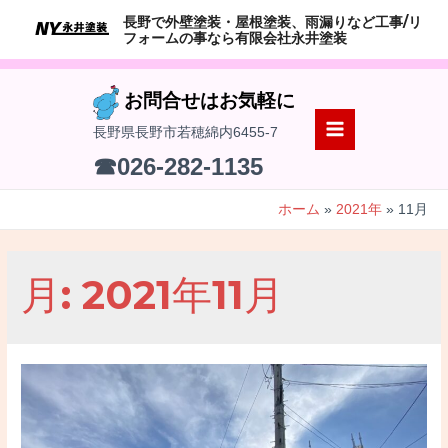
コ
長野で外壁塗装・屋根塗装、雨漏りなど工事/リ
ン
フォームの事なら有限会社永井塗装
テ
ン
お問合せはお気軽に
ツ
長野県長野市若穂綿内6455-7
へ
MAIN
☎026-282-1135
ス
MENU
キ
ホーム
2021年
11月
ッ
プ
月:
2021年11月