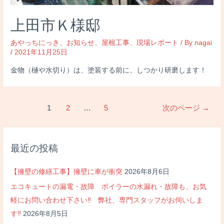
上田市Ｋ様邸
あやっちにっき
、
お知らせ
、
屋根工事
、
現場レポート
/ By
nagai
/
2021年11月25日
金物（樋や水切り）は、塗装する前に、しつかり研磨します！
投
1
2
…
5
次のページ
→
稿
の
ペ
最近の投稿
ー
ジ
【擁壁の修繕工事】擁壁に車が衝突
2026年8月6日
送
エコキュートの漏電・故障 ボイラーの水漏れ・故障も、お気
り
軽にお問い合わせ下さい‼ 弊社、専門スタッフがお伺いしま
す‼
2026年8月5日