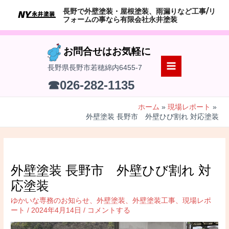
コ
長野で外壁塗装・屋根塗装、雨漏りなど工事/リ
ン
フォームの事なら有限会社永井塗装
テ
ン
お問合せはお気軽に
ツ
長野県長野市若穂綿内6455-7
へ
MAIN
☎026-282-1135
ス
MENU
キ
ホーム
現場レポート
ッ
外壁塗装 長野市 外壁ひび割れ 対応塗装
プ
外壁塗装 長野市 外壁ひび割れ 対
応塗装
ゆかいな専務のお知らせ
、
外壁塗装
、
外壁塗装工事
、
現場レポ
ート
/
2024年4月14日
/
コメントする