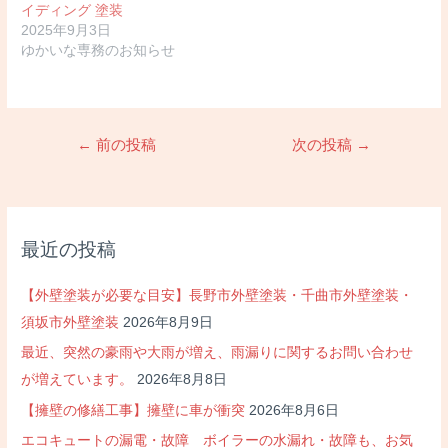
イディング 塗装
2025年9月3日
ゆかいな専務のお知らせ
投
←
前の投稿
次の投稿
→
稿
ナ
ビ
ゲ
最近の投稿
ー
シ
【外壁塗装が必要な目安】長野市外壁塗装・千曲市外壁塗装・
ョ
須坂市外壁塗装
2026年8月9日
ン
最近、突然の豪雨や大雨が増え、雨漏りに関するお問い合わせ
が増えています。
2026年8月8日
【擁壁の修繕工事】擁壁に車が衝突
2026年8月6日
エコキュートの漏電・故障 ボイラーの水漏れ・故障も、お気