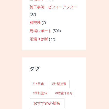
投
施工事例 ビフォーアフター
稿
(97)
ナ
樋交換
(7)
ビ
現場レポート
(501)
ゲ
ー
雨漏り診断
(77)
シ
ョ
ン
タグ
#上田市
#外壁塗装
#屋根塗装
#現場打合せ
おすすめの塗装