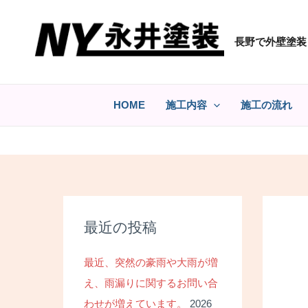
コ
ン
長野で外壁塗装
テ
ン
ツ
へ
HOME
施工内容
施工の流れ
ス
キ
ッ
プ
最近の投稿
最近、突然の豪雨や大雨が増
え、雨漏りに関するお問い合
わせが増えています。
2026