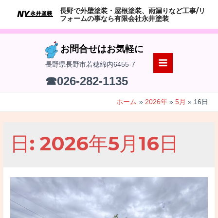
コ
長野で外壁塗装・屋根塗装、雨漏りなど工事/リ
ン
フォームの事なら有限会社永井塗装
テ
ン
お問合せはお気軽に
ツ
長野県長野市若穂綿内6455-7
へ
MAIN
☎026-282-1135
ス
MENU
キ
ホーム
2026年
5月
16日
ッ
プ
日:
2026年5月16日