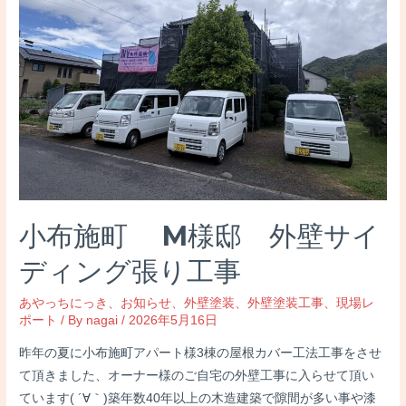
小布施町 M様邸 外壁サイ
ディング張り工事
あやっちにっき
、
お知らせ
、
外壁塗装
、
外壁塗装工事
、
現場レ
ポート
/ By
nagai
/
2026年5月16日
昨年の夏に小布施町アパート様3棟の屋根カバー工法工事をさせ
て頂きました、オーナー様のご自宅の外壁工事に入らせて頂い
ています( ´∀｀)築年数40年以上の木造建築で隙間が多い事や漆