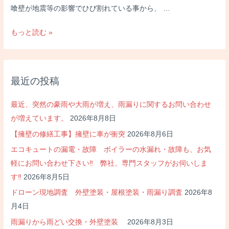
喰壁が地震等の影響でひび割れている事から、 …
小
もっと読む »
布
施
町
最近の投稿
M
様
最近、突然の豪雨や大雨が増え、雨漏りに関するお問い合わせ
邸
が増えています。
2026年8月8日
外
【擁壁の修繕工事】擁壁に車が衝突
2026年8月6日
壁
サ
エコキュートの漏電・故障 ボイラーの水漏れ・故障も、お気
イ
軽にお問い合わせ下さい‼ 弊社、専門スタッフがお伺いしま
デ
す‼
2026年8月5日
ィ
ドローン現地調査 外壁塗装・屋根塗装・雨漏り調査
2026年8
ン
月4日
グ
雨漏りから雨どい交換・外壁塗装
2026年8月3日
張