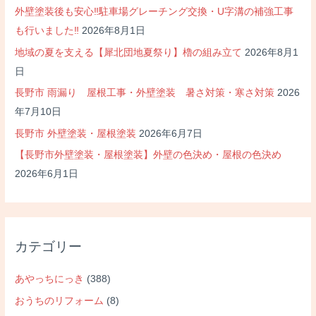
り
外壁塗装後も安心‼駐車場グレーチング交換・U字溝の補強工事
工
も行いました‼
2026年8月1日
事
地域の夏を支える【犀北団地夏祭り】櫓の組み立て
2026年8月1
日
長野市 雨漏り 屋根工事・外壁塗装 暑さ対策・寒さ対策
2026
年7月10日
長野市 外壁塗装・屋根塗装
2026年6月7日
【長野市外壁塗装・屋根塗装】外壁の色決め・屋根の色決め
2026年6月1日
カテゴリー
あやっちにっき
(388)
おうちのリフォーム
(8)