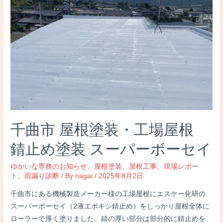
千曲市 屋根塗装・工場屋根
錆止め塗装 スーパーボーセイ
ゆかいな専務のお知らせ
、
屋根塗装
、
屋根工事
、
現場レポー
ト
、
雨漏り診断
/ By
nagai
/
2025年8月2日
千曲市にある機械製造メーカー様の工場屋根にエスケー化研の
スーパーボーセイ（2液エポキシ錆止め）をしっかり屋根全体に
ローラーで厚く塗りました。錆の厚い部分は部分的に錆止めを