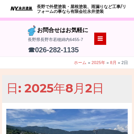
コ
長野で外壁塗装・屋根塗装、雨漏りなど工事/リ
ン
フォームの事なら有限会社永井塗装
テ
ン
お問合せはお気軽に
ツ
長野県長野市若穂綿内6455-7
へ
MAIN
☎026-282-1135
ス
MENU
キ
ホーム
2025年
8月
2日
ッ
プ
日:
2025年8月2日