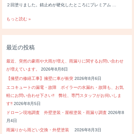
２回塗りました。錆止めが硬化したところにプレミアム …
千
もっと読む »
曲
市
屋
最近の投稿
根
塗
最近、突然の豪雨や大雨が増え、雨漏りに関するお問い合わせ
装・
が増えています。
2026年8月8日
工
【擁壁の修繕工事】擁壁に車が衝突
2026年8月6日
場
屋
エコキュートの漏電・故障 ボイラーの水漏れ・故障も、お気
根
軽にお問い合わせ下さい‼ 弊社、専門スタッフがお伺いしま
錆
す‼
2026年8月5日
止
ドローン現地調査 外壁塗装・屋根塗装・雨漏り調査
2026年8
め
月4日
塗
雨漏りから雨どい交換・外壁塗装
2026年8月3日
装