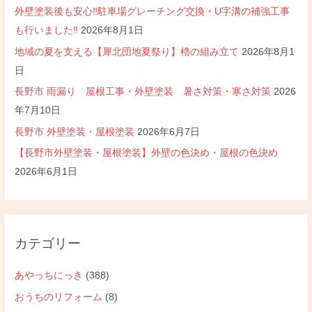
ス
外壁塗装後も安心‼駐車場グレーチング交換・U字溝の補強工事
ー
も行いました‼
2026年8月1日
パ
地域の夏を支える【犀北団地夏祭り】櫓の組み立て
2026年8月1
ー
日
ボ
長野市 雨漏り 屋根工事・外壁塗装 暑さ対策・寒さ対策
2026
ー
年7月10日
セ
長野市 外壁塗装・屋根塗装
2026年6月7日
イ
【長野市外壁塗装・屋根塗装】外壁の色決め・屋根の色決め
2026年6月1日
カテゴリー
あやっちにっき
(388)
おうちのリフォーム
(8)