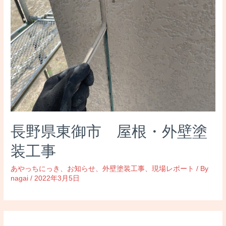
長野県東御市 屋根・外壁塗
装工事
あやっちにっき
、
お知らせ
、
外壁塗装工事
、
現場レポート
/ By
nagai
/
2022年3月5日