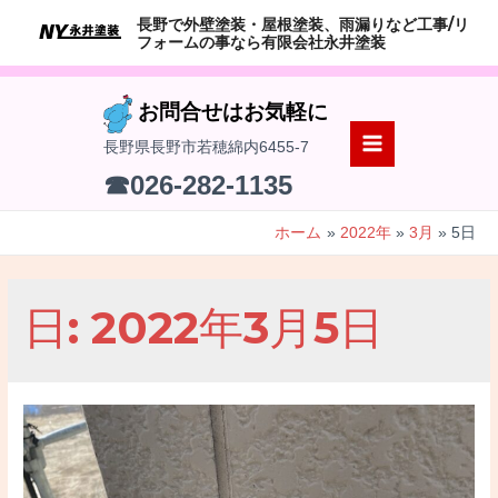
コ
長野で外壁塗装・屋根塗装、雨漏りなど工事/リ
ン
フォームの事なら有限会社永井塗装
テ
ン
お問合せはお気軽に
ツ
長野県長野市若穂綿内6455-7
へ
MAIN
☎026-282-1135
ス
MENU
キ
ホーム
2022年
3月
5日
ッ
プ
日:
2022年3月5日