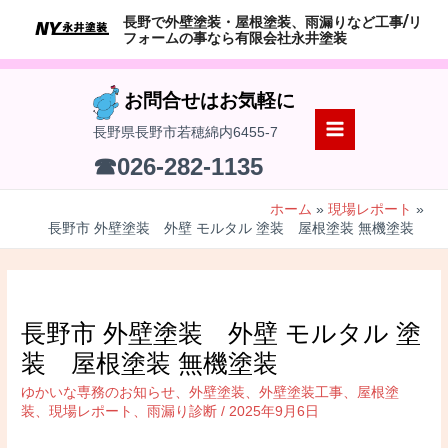
コ
長野で外壁塗装・屋根塗装、雨漏りなど工事/リ
ン
フォームの事なら有限会社永井塗装
テ
ン
お問合せはお気軽に
ツ
長野県長野市若穂綿内6455-7
へ
MAIN
☎026-282-1135
ス
MENU
キ
ホーム
現場レポート
ッ
長野市 外壁塗装 外壁 モルタル 塗装 屋根塗装 無機塗装
プ
長野市 外壁塗装 外壁 モルタル 塗
装 屋根塗装 無機塗装
ゆかいな専務のお知らせ
、
外壁塗装
、
外壁塗装工事
、
屋根塗
装
、
現場レポート
、
雨漏り診断
/
2025年9月6日