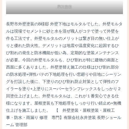
屋根塗装
長野市外壁塗装のB様邸 外壁下地はモルタルでした。外壁モルタ
ルは現場でセメントに砂と水を混ぜ職人がコテで塗って外壁を
作る工法です。外壁モルタルのメリットは繋ぎ目の無い仕上が
りと優れた防火性。デメリットは地震や温度変化に起因するひ
び割れの発生と防水機能が低い為、定期的な塗装メンテナンス
が必要。今回の外壁モルタルも、ひび割れが特に建物の南面と
西面に多くありました。外壁塗替え施工の仕様はひび割れ部分
の防水処理+弾性パテの下地処理を行い窓廻りや目地にシーリン
グを打設した後に、下塗りのひび割れ防止対策として弾性のフ
イラーを塗り+上塗りにスーパーセランフレックスをしっかり２
回塗仕上げました。外壁モルタルは、これが１番安心できる仕
様になります。屋根塗装も下地処理をしっかり行い錆止め+無機
仕上げを施工しました。 【 外壁塗装・屋根塗装・屋根工
事・防水・雨漏り 修理 専門】有限会社永井塗装 長野ショール
ーム 管理部