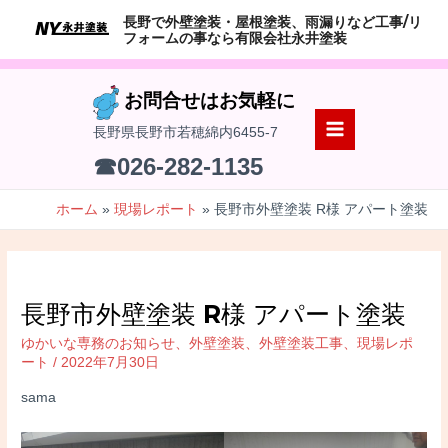
コ
長野で外壁塗装・屋根塗装、雨漏りなど工事/リ
ン
フォームの事なら有限会社永井塗装
テ
ン
お問合せはお気軽に
ツ
長野県長野市若穂綿内6455-7
へ
MAIN
☎026-282-1135
ス
MENU
キ
ホーム
現場レポート
長野市外壁塗装 R様 アパート塗装
ッ
プ
長野市外壁塗装 R様 アパート塗装
ゆかいな専務のお知らせ
、
外壁塗装
、
外壁塗装工事
、
現場レポ
ート
/
2022年7月30日
sama