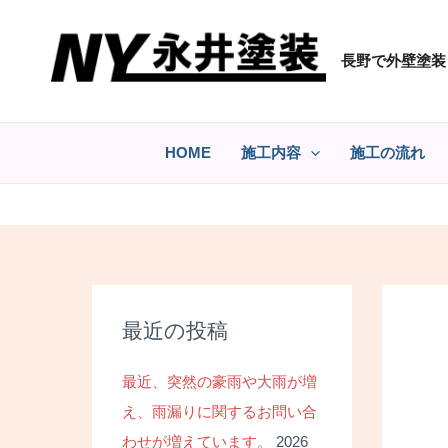
コ
ン
長野で外壁塗装
テ
ン
ツ
へ
HOME
施工内容
施工の流れ
ス
キ
ッ
プ
最近の投稿
最近、突然の豪雨や大雨が増
え、雨漏りに関するお問い合
わせが増えています。
2026