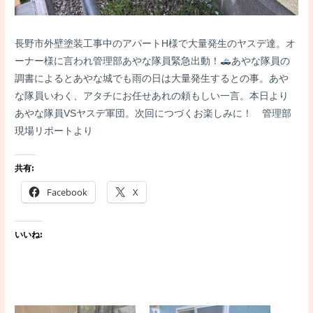
長野市外壁塗装工事中のアパートH様で大量発生のヤスデ達。オ
ーナー様に言われ管理部あやな隊員緊急出動！
あやな隊員の
調書によるとあやな城でも雨の日は大量発生するとの事。あや
な隊員いわく、アタチにお任せあれの頼もしい一言。本日より
あやな隊員VSヤスデ軍団。次回につづくお楽しみに！ 管理部
現場リポートより
共有:
Facebook
X
いいね: