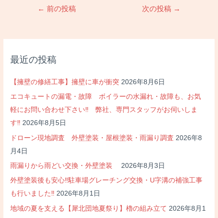
投
←
前の投稿
次の投稿
→
稿
ナ
ビ
ゲ
最近の投稿
ー
シ
【擁壁の修繕工事】擁壁に車が衝突
2026年8月6日
ョ
エコキュートの漏電・故障 ボイラーの水漏れ・故障も、お気
ン
軽にお問い合わせ下さい‼ 弊社、専門スタッフがお伺いしま
す‼
2026年8月5日
ドローン現地調査 外壁塗装・屋根塗装・雨漏り調査
2026年8
月4日
雨漏りから雨どい交換・外壁塗装
2026年8月3日
外壁塗装後も安心‼駐車場グレーチング交換・U字溝の補強工事
も行いました‼
2026年8月1日
地域の夏を支える【犀北団地夏祭り】櫓の組み立て
2026年8月1