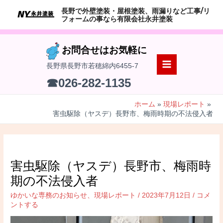
コ
長野で外壁塗装・屋根塗装、雨漏りなど工事/リ
ン
フォームの事なら有限会社永井塗装
テ
ン
お問合せはお気軽に
ツ
長野県長野市若穂綿内6455-7
へ
MAIN
☎026-282-1135
ス
MENU
キ
ホーム
現場レポート
ッ
害虫駆除（ヤスデ）長野市、梅雨時期の不法侵入者
プ
害虫駆除（ヤスデ）長野市、梅雨時
期の不法侵入者
ゆかいな専務のお知らせ
、
現場レポート
/
2023年7月12日
/
コメ
ントする