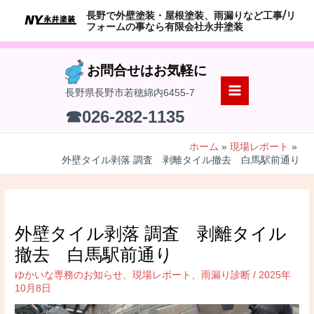
コ
長野で外壁塗装・屋根塗装、雨漏りなど工事/リ
ン
フォームの事なら有限会社永井塗装
テ
ン
お問合せはお気軽に
ツ
長野県長野市若穂綿内6455-7
へ
MAIN
☎026-282-1135
ス
MENU
キ
ホーム
現場レポート
ッ
外壁タイル剥落 調査 剥離タイル撤去 白馬駅前通り
プ
外壁タイル剥落 調査 剥離タイル
撤去 白馬駅前通り
ゆかいな専務のお知らせ
、
現場レポート
、
雨漏り診断
/
2025年
10月8日