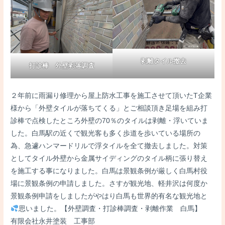
剥離タイル撤去
打診棒 外壁剥落調査
２年前に雨漏り修理から屋上防水工事を施工させて頂いたT企業
様から「外壁タイルが落ちてくる」とご相談頂き足場を組み打
診棒で点検したところ外壁の70％のタイルは剥離・浮いていま
した。白馬駅の近くで観光客も多く歩道を歩いている場所の
為、急遽ハンマードリルで浮タイルを全て撤去しました。対策
としてタイル外壁から金属サイディングのタイル柄に張り替え
を施工する事になりました。白馬は景観条例が厳しく白馬村役
場に景観条例の申請しました。さすが観光地、軽井沢は何度か
景観条例申請をしましたがやはり白馬も世界的有名な観光地と
思いました。【外壁調査・打診棒調査・剥離作業 白馬】
有限会社永井塗装 工事部