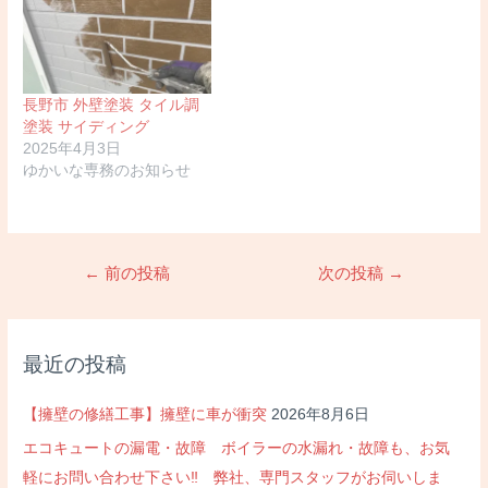
長野市 外壁塗装 タイル調
塗装 サイディング
2025年4月3日
ゆかいな専務のお知らせ
投
←
前の投稿
次の投稿
→
稿
ナ
ビ
最近の投稿
ゲ
ー
【擁壁の修繕工事】擁壁に車が衝突
2026年8月6日
シ
エコキュートの漏電・故障 ボイラーの水漏れ・故障も、お気
ョ
軽にお問い合わせ下さい‼ 弊社、専門スタッフがお伺いしま
ン