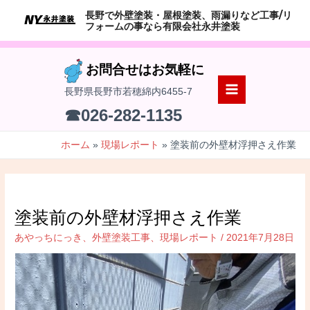
コ
長野で外壁塗装・屋根塗装、雨漏りなど工事/リ
ン
フォームの事なら有限会社永井塗装
テ
ン
お問合せはお気軽に
ツ
長野県長野市若穂綿内6455-7
へ
MAIN
☎026-282-1135
ス
MENU
キ
ホーム
現場レポート
塗装前の外壁材浮押さえ作業
ッ
プ
塗装前の外壁材浮押さえ作業
あやっちにっき
、
外壁塗装工事
、
現場レポート
/
2021年7月28日