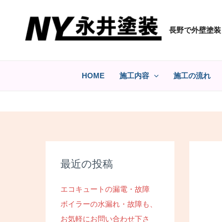
コ
ン
長野で外壁塗装
テ
ン
ツ
へ
HOME
施工内容
施工の流れ
ス
キ
ッ
プ
最近の投稿
エコキュートの漏電・故障
ボイラーの水漏れ・故障も、
お気軽にお問い合わせ下さ