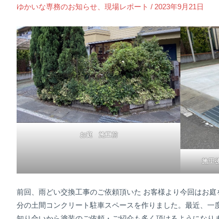
ゆかいな専務のお知らせ
、
現場レポート
/
2023年9月21日
お庭 施工前
施工
前回、雨どい交換工事のご依頼頂いた お客様より今回はお庭
分の土間コンクリート駐車スペースを作りました。最近、一
知り合いから塗装のご依頼・ご紹介も多く頂けるようになり