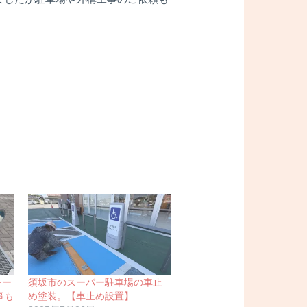
レー
須坂市のスーパー駐車場の車止
事も
め塗装。【車止め設置】