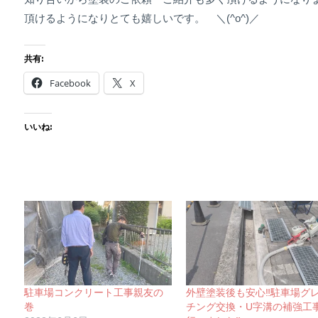
頂けるようになりとても嬉しいです。 ＼(^o^)／
共有:
Facebook
X
いいね:
駐車場コンクリート工事親友の
外壁塗装後も安心‼駐車場グ
巻
チング交換・U字溝の補強工