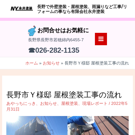
コ
長野で外壁塗装・屋根塗装、雨漏りなど工事/リ
ン
フォームの事なら有限会社永井塗装
テ
ン
お問合せはお気軽に
ツ
長野県長野市若穂綿内6455-7
へ
MAIN
☎026-282-1135
ス
MENU
キ
ホーム
お知らせ
長野市Ｙ様邸 屋根塗装工事の流れ
ッ
プ
長野市Ｙ様邸 屋根塗装工事の流れ
あやっちにっき
、
お知らせ
、
屋根塗装
、
現場レポート
/
2022年5
月31日