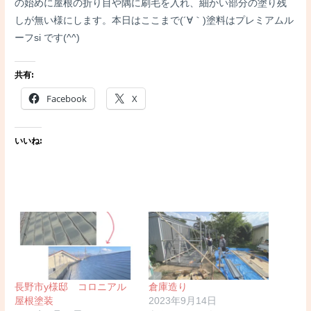
の始めに屋根の折り目や隅に刷毛を入れ、細かい部分の塗り残
しが無い様にします。本日はここまで(´∀｀)塗料はプレミアムル
ーフsi です(^^)
共有:
Facebook
X
いいね:
長野市y様邸 コロニアル
倉庫造り
屋根塗装
2023年9月14日