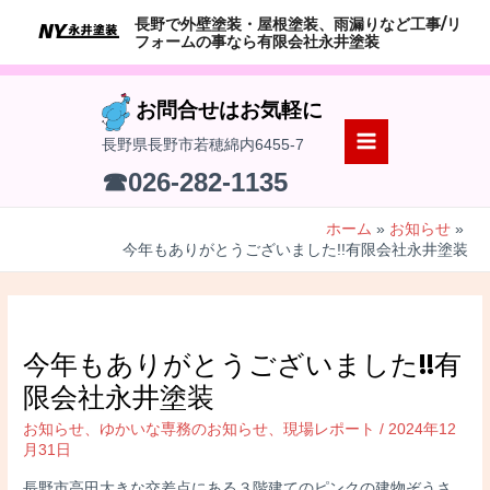
コ
長野で外壁塗装・屋根塗装、雨漏りなど工事/リ
ン
フォームの事なら有限会社永井塗装
テ
ン
お問合せはお気軽に
ツ
長野県長野市若穂綿内6455-7
へ
MAIN
☎026-282-1135
ス
MENU
キ
ホーム
お知らせ
ッ
今年もありがとうございました!!有限会社永井塗装
プ
今年もありがとうございました!!有
限会社永井塗装
お知らせ
、
ゆかいな専務のお知らせ
、
現場レポート
/
2024年12
月31日
長野市高田大きな交差点にある３階建てのピンクの建物ぞうさ