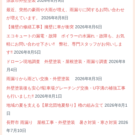
須坂市外壁塗装
2026年8月9日
ョ
最近、突然の豪雨や大雨が増え、雨漏りに関するお問い合わせ
ン
が増えています。
2026年8月8日
【擁壁の修繕工事】擁壁に車が衝突
2026年8月6日
エコキュートの漏電・故障 ボイラーの水漏れ・故障も、お気
軽にお問い合わせ下さい‼ 弊社、専門スタッフがお伺いしま
す‼
2026年8月5日
ドローン現地調査 外壁塗装・屋根塗装・雨漏り調査
2026年8
月4日
雨漏りから雨どい交換・外壁塗装
2026年8月3日
外壁塗装後も安心‼駐車場グレーチング交換・U字溝の補強工事
も行いました‼
2026年8月1日
地域の夏を支える【犀北団地夏祭り】櫓の組み立て
2026年8月1
日
長野市 雨漏り 屋根工事・外壁塗装 暑さ対策・寒さ対策
2026
年7月10日