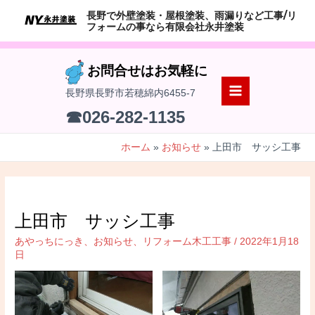
コ
長野で外壁塗装・屋根塗装、雨漏りなど工事/リ
ン
フォームの事なら有限会社永井塗装
テ
ン
お問合せはお気軽に
ツ
長野県長野市若穂綿内6455-7
へ
MAIN
☎026-282-1135
ス
MENU
キ
ホーム
お知らせ
上田市 サッシ工事
ッ
プ
上田市 サッシ工事
あやっちにっき
、
お知らせ
、
リフォーム木工工事
/
2022年1月18
日