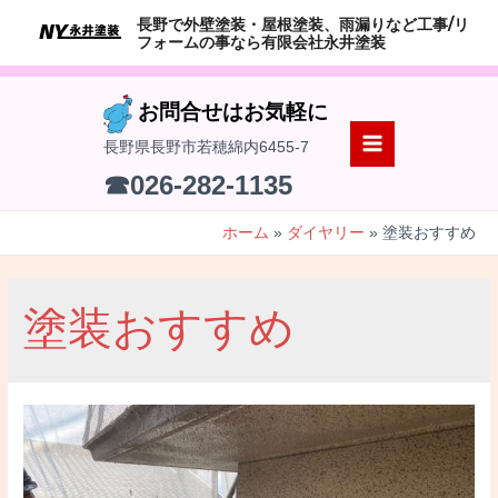
コ
長野で外壁塗装・屋根塗装、雨漏りなど工事/リ
ン
フォームの事なら有限会社永井塗装
テ
ン
お問合せはお気軽に
ツ
長野県長野市若穂綿内6455-7
へ
MAIN
☎026-282-1135
ス
MENU
キ
ホーム
ダイヤリー
塗装おすすめ
ッ
プ
塗装おすすめ