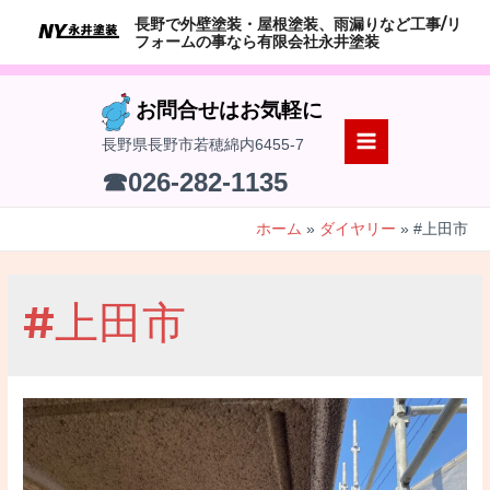
コ
長野で外壁塗装・屋根塗装、雨漏りなど工事/リ
ン
フォームの事なら有限会社永井塗装
テ
ン
お問合せはお気軽に
ツ
長野県長野市若穂綿内6455-7
へ
MAIN
☎026-282-1135
ス
MENU
キ
ホーム
ダイヤリー
#上田市
ッ
プ
#上田市