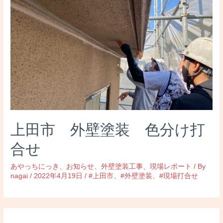
上田市 外壁塗装 色分け打
合せ
あやっちにっき
、
お知らせ
、
外壁塗装工事
、
現場レポート
/ By
nagai
/
2022年4月19日
/
#上田市
、
#外壁塗装
、
#現場打合せ