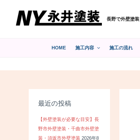
コ
ン
長野で外壁塗装
テ
ン
ツ
へ
HOME
施工内容
施工の流れ
ス
キ
ッ
プ
最近の投稿
【外壁塗装が必要な目安】長
野市外壁塗装・千曲市外壁塗
装・須坂市外壁塗装
2026年8