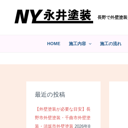
コ
ン
長野で外壁塗装
テ
ン
ツ
へ
HOME
施工内容
施工の流れ
ス
キ
ッ
プ
最近の投稿
【外壁塗装が必要な目安】長
野市外壁塗装・千曲市外壁塗
装・須坂市外壁塗装
2026年8