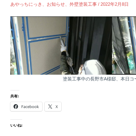
あやっちにっき
、
お知らせ
、
外壁塗装工事
/
2022年2月8日
塗装工事中の長野市A様邸、本日コ
共有:
Facebook
X
いいね: