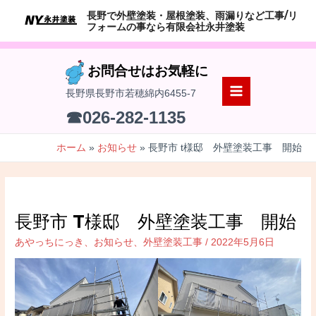
コ
長野で外壁塗装・屋根塗装、雨漏りなど工事/リ
ン
フォームの事なら有限会社永井塗装
テ
ン
お問合せはお気軽に
ツ
長野県長野市若穂綿内6455-7
へ
MAIN
☎026-282-1135
ス
MENU
キ
ホーム
お知らせ
長野市 t様邸 外壁塗装工事 開始
ッ
プ
長野市 T様邸 外壁塗装工事 開始
あやっちにっき
、
お知らせ
、
外壁塗装工事
/
2022年5月6日