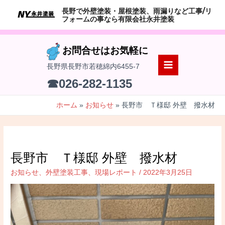
コ
長野で外壁塗装・屋根塗装、雨漏りなど工事/リ
ン
フォームの事なら有限会社永井塗装
テ
ン
お問合せはお気軽に
ツ
長野県長野市若穂綿内6455-7
へ
MAIN
☎026-282-1135
ス
MENU
キ
ホーム
お知らせ
長野市 Ｔ様邸 外壁 撥水材
ッ
プ
長野市 Ｔ様邸 外壁 撥水材
お知らせ
、
外壁塗装工事
、
現場レポート
/
2022年3月25日