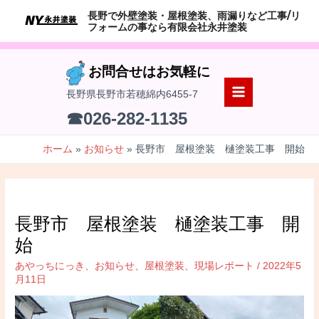
コ
長野で外壁塗装・屋根塗装、雨漏りなど工事/リ
ン
フォームの事なら有限会社永井塗装
テ
ン
お問合せはお気軽に
ツ
長野県長野市若穂綿内6455-7
へ
MAIN
☎026-282-1135
ス
MENU
キ
ホーム
お知らせ
長野市 屋根塗装 樋塗装工事 開始
ッ
プ
長野市 屋根塗装 樋塗装工事 開
始
あやっちにっき
、
お知らせ
、
屋根塗装
、
現場レポート
/
2022年5
月11日