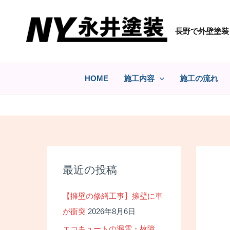
コ
ン
長野で外壁塗装
テ
ン
ツ
へ
HOME
施工内容
施工の流れ
ス
キ
ッ
プ
最近の投稿
【擁壁の修繕工事】擁壁に車
が衝突
2026年8月6日
エコキュートの漏電・故障