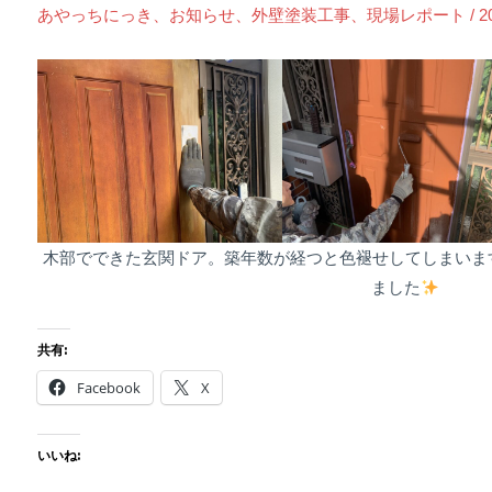
あやっちにっき
、
お知らせ
、
外壁塗装工事
、
現場レポート
/
2
木部でできた玄関ドア。築年数が経つと色褪せしてしまいま
ました
共有:
Facebook
X
いいね: