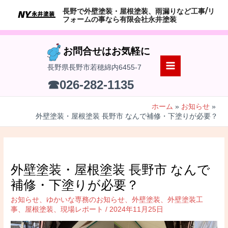
コ
長野で外壁塗装・屋根塗装、雨漏りなど工事/リ
ン
フォームの事なら有限会社永井塗装
テ
ン
お問合せはお気軽に
ツ
長野県長野市若穂綿内6455-7
へ
MAIN
☎026-282-1135
ス
MENU
キ
ホーム
お知らせ
ッ
外壁塗装・屋根塗装 長野市 なんで補修・下塗りが必要？
プ
外壁塗装・屋根塗装 長野市 なんで
補修・下塗りが必要？
お知らせ
、
ゆかいな専務のお知らせ
、
外壁塗装
、
外壁塗装工
事
、
屋根塗装
、
現場レポート
/
2024年11月25日