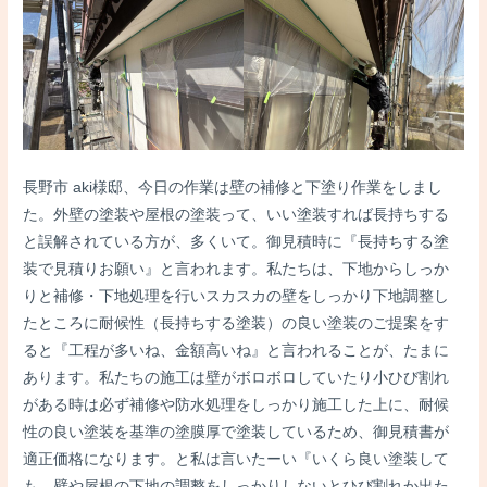
長野市 aki様邸、今日の作業は壁の補修と下塗り作業をしまし
た。外壁の塗装や屋根の塗装って、いい塗装すれば長持ちする
と誤解されている方が、多くいて。御見積時に『長持ちする塗
装で見積りお願い』と言われます。私たちは、下地からしっか
りと補修・下地処理を行いスカスカの壁をしっかり下地調整し
たところに耐候性（長持ちする塗装）の良い塗装のご提案をす
ると『工程が多いね、金額高いね』と言われることが、たまに
あります。私たちの施工は壁がボロボロしていたり小ひび割れ
がある時は必ず補修や防水処理をしっかり施工した上に、耐候
性の良い塗装を基準の塗膜厚で塗装しているため、御見積書が
適正価格になります。と私は言いたーい『いくら良い塗装して
も、壁や屋根の下地の調整をしっかりしないとひび割れか出た