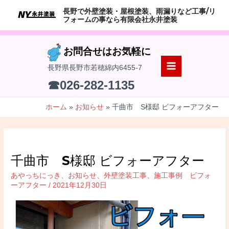
コ
長野で外壁塗装・屋根塗装、雨漏りなど工事/リ
ン
フォームの事なら有限会社永井塗装
テ
ン
お問合せはお気軽に
ツ
長野県長野市若穂綿内6455-7
へ
MAIN
☎026-282-1135
ス
MENU
キ
ホーム
お知らせ
千曲市 S様邸 ビフォーアフター
ッ
プ
千曲市 S様邸 ビフォーアフター
あやっちにっき
、
お知らせ
、
外壁塗装工事
、
施工事例 ビフォ
ーアフター
/
2021年12月30日