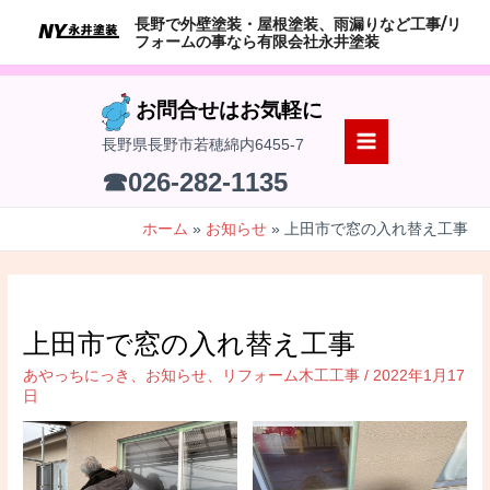
コ
長野で外壁塗装・屋根塗装、雨漏りなど工事/リ
ン
フォームの事なら有限会社永井塗装
テ
ン
お問合せはお気軽に
ツ
長野県長野市若穂綿内6455-7
へ
MAIN
☎026-282-1135
ス
MENU
キ
ホーム
お知らせ
上田市で窓の入れ替え工事
ッ
プ
上田市で窓の入れ替え工事
あやっちにっき
、
お知らせ
、
リフォーム木工工事
/
2022年1月17
日