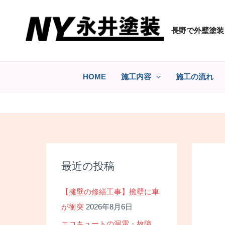
コ
ン
長野で外壁塗装
テ
ン
ツ
へ
HOME
施工内容
施工の流れ
ス
キ
ッ
プ
最近の投稿
【擁壁の修繕工事】擁壁に車
が衝突
2026年8月6日
エコキュートの漏電・故障