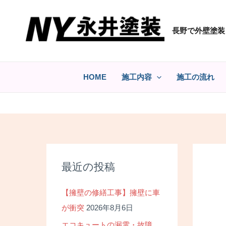
コ
ン
長野で外壁塗装
テ
ン
ツ
へ
HOME
施工内容
施工の流れ
ス
キ
ッ
プ
最近の投稿
【擁壁の修繕工事】擁壁に車
が衝突
2026年8月6日
エコキュートの漏電・故障