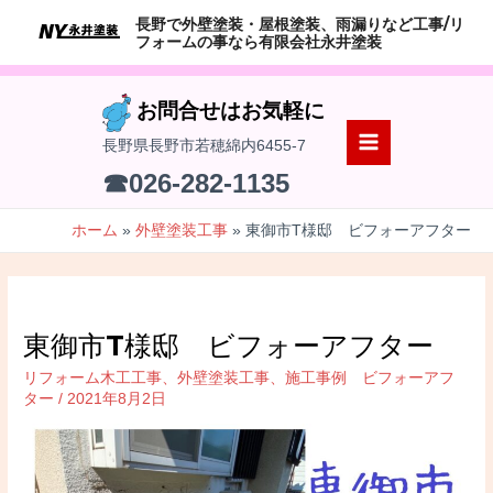
コ
長野で外壁塗装・屋根塗装、雨漏りなど工事/リ
ン
フォームの事なら有限会社永井塗装
テ
ン
お問合せはお気軽に
ツ
長野県長野市若穂綿内6455-7
へ
MAIN
☎026-282-1135
ス
MENU
キ
ホーム
外壁塗装工事
東御市T様邸 ビフォーアフター
ッ
プ
東御市T様邸 ビフォーアフター
リフォーム木工工事
、
外壁塗装工事
、
施工事例 ビフォーアフ
ター
/
2021年8月2日