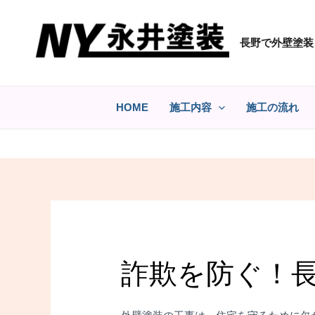
コ
ン
長野で外壁塗装
テ
ン
ツ
へ
HOME
施工内容
施工の流れ
ス
キ
ッ
プ
詐欺を防ぐ！